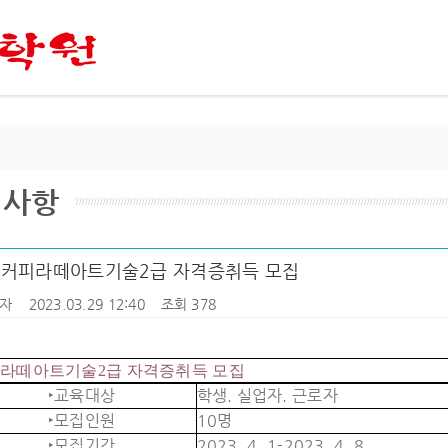
지사항
] 커피라떼아트기술2급 자격증취득 모집
자
2023.03.29 12:40
조회 378
라떼아트기술2급 자격증취득 모집
‣교육대상
학생. 실업자. 근로자
‣모집인원
10명
‣모집기간
2023. 4. 1-2023. 4. 8