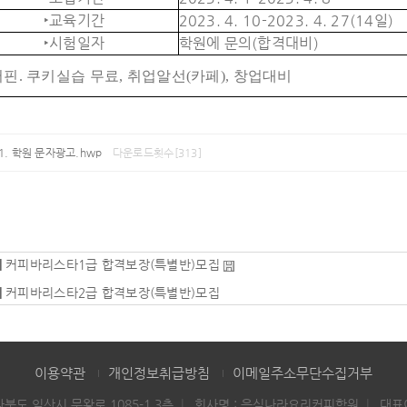
‣교육기간
2023. 4. 10-2023. 4. 27(14일)
‣시험일자
학원에 문의(합격대비)
머핀. 쿠키실습 무료, 취업알선(카페), 창업대비
학원 문자광고.hwp
다운로드횟수[313]
|
커피바리스타1급 합격보장(특별반)모집
|
커피바리스타2급 합격보장(특별반)모집
이용약관
개인정보취급방침
이메일주소무단수집거부
전라북도 익산시 무왕로 1085-1 3층
회사명 : 음식나라요리커피학원
대표